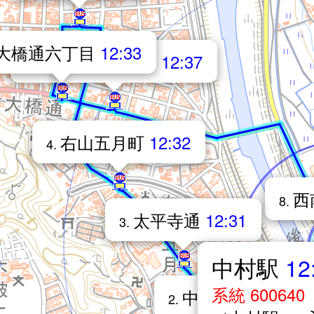
大橋通六丁目
12:33
中村四国電力前
12:37
7.
右山五月町
12:32
4.
西
8.
太平寺通
12:31
3.
中村駅
12
系統 600640
中村駅前通
12:31
2.