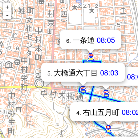
+
-
一条通
08:05
6.
大橋通六丁目
08:03
5.
中村四国電力前
08:
7.
右山五月町
08:0
4.