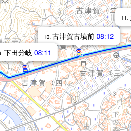
11.
古津賀古墳前
08:12
10.
下田分岐
08:11
9.