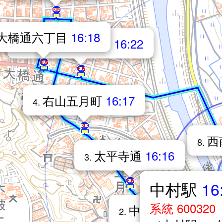
大橋通六丁目
16:18
中村四国電力前
16:22
7.
右山五月町
16:17
4.
西
8.
太平寺通
16:16
3.
中村駅
16
系統 600320
中村駅前通
16:16
2.