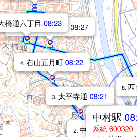
大橋通六丁目
08:23
中村四国電力前
08:27
7.
右山五月町
08:22
4.
西
8.
太平寺通
08:21
3.
中村駅
08
系統 600320
中村駅前通
08:21
2.