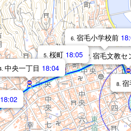
宿毛小学校前
18
6.
桜町
18:05
宿毛文教セ
5.
7.
中央一丁目
18:04
4.
宿
8.
18:02