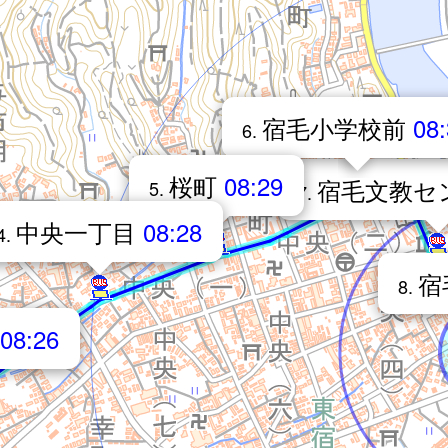
宿毛小学校前
08
6.
桜町
08:29
宿毛文教セ
5.
7.
中央一丁目
08:28
4.
宿
8.
08:26